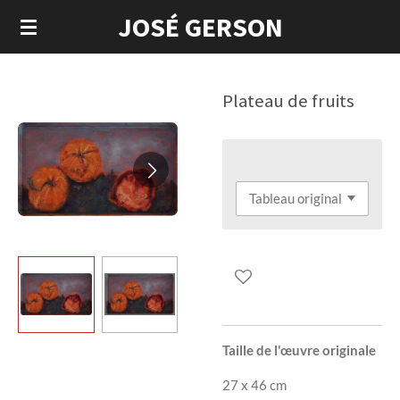
JOSÉ GERSON
Passer
au
contenu
principal
Plateau de fruits
Taille de l'œuvre originale
27 x 46 cm