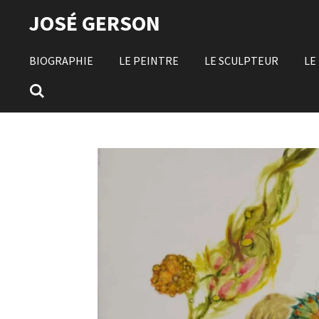
Passer
JOSÉ GERSON
au
contenu
BIOGRAPHIE
LE PEINTRE
LE SCULPTEUR
LE
principal