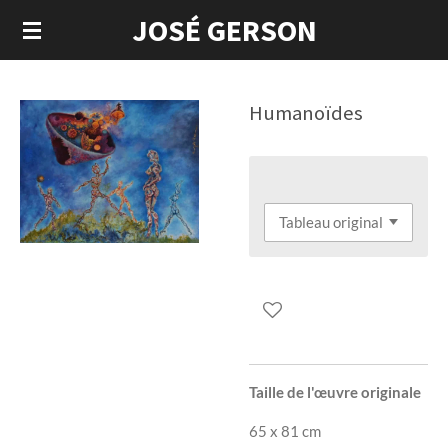
JOSÉ GERSON
Passer
au
contenu
principal
Humanoïdes
Taille de l'œuvre originale
65 x 81 cm