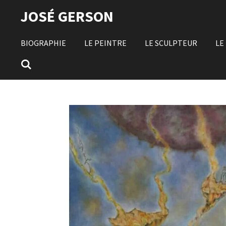
Passer
JOSÉ GERSON
au
contenu
BIOGRAPHIE
LE PEINTRE
LE SCULPTEUR
LE
principal