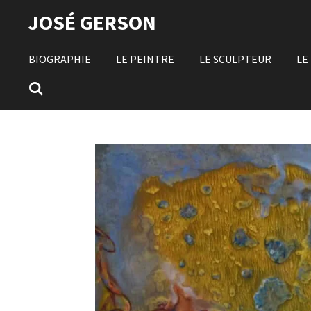
Passer
JOSÉ GERSON
au
contenu
BIOGRAPHIE
LE PEINTRE
LE SCULPTEUR
LE
principal