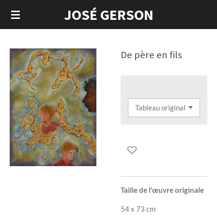
JOSÉ GERSON
Passer
au
contenu
principal
De père en fils
Taille de l'œuvre originale
54 x 73 cm