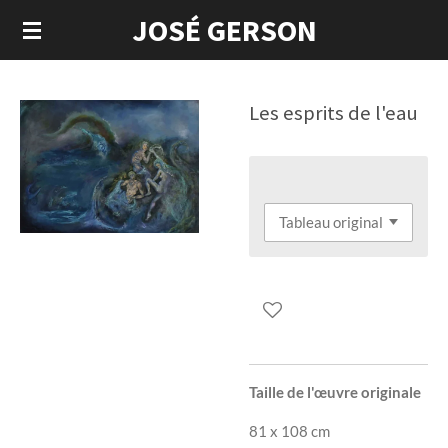
JOSÉ GERSON
Passer
au
contenu
principal
Les esprits de l'eau
Taille de l'œuvre originale
81 x 108 cm