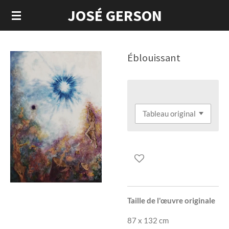
JOSÉ GERSON
Passer
au
contenu
principal
Éblouissant
Taille de l'œuvre originale
87 x 132 cm