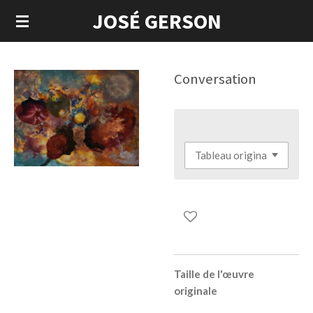
JOSÉ GERSON
Passer
au
contenu
principal
Conversation
Taille de l'œuvre
originale