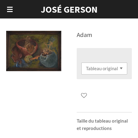
JOSÉ GERSON
Passer
au
contenu
principal
Adam
Taille du tableau original
et reproductions