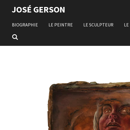
Passer
JOSÉ GERSON
au
contenu
BIOGRAPHIE
LE PEINTRE
LE SCULPTEUR
LE
principal