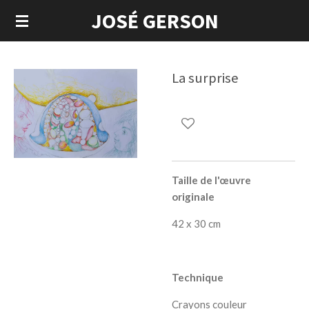
JOSÉ GERSON
Passer
au
contenu
principal
La surprise
Taille de l'œuvre
originale
42 x 30 cm
Technique
Crayons couleur