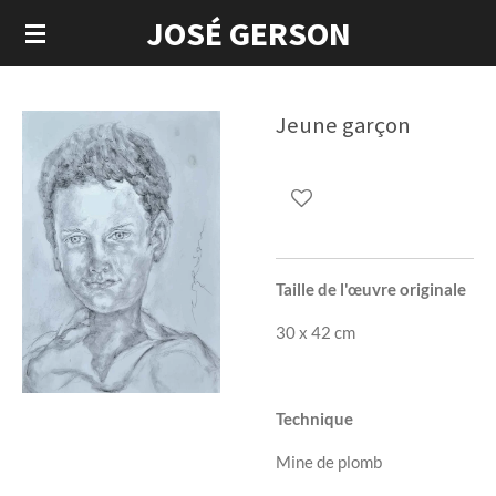
JOSÉ GERSON
Passer
au
contenu
principal
Jeune garçon
Taille de l'œuvre originale
30 x 42 cm
Technique
Mine de plomb