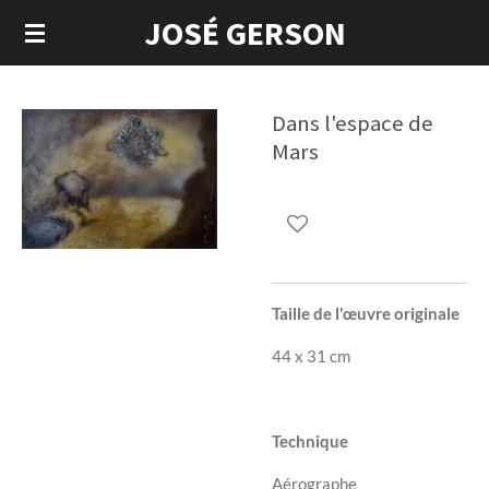
JOSÉ GERSON
Passer
au
contenu
principal
Dans l'espace de
Mars
Taille de l'œuvre originale
44 x 31 cm
Technique
Aérographe