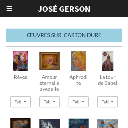
JOSÉ GERSON
Passer
au
contenu
principal
ŒUVRES
SUR CARTON DURE
Rêves
Amour
Aphrodi
La tour
éternelle
te
de Babel
avec elle