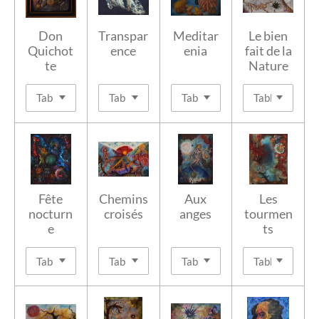
Don
Transpar
Meditar
Le bien
Quichot
ence
enia
fait de la
te
Nature
Fête
Chemins
Aux
Les
nocturn
croisés
anges
tourmen
e
ts